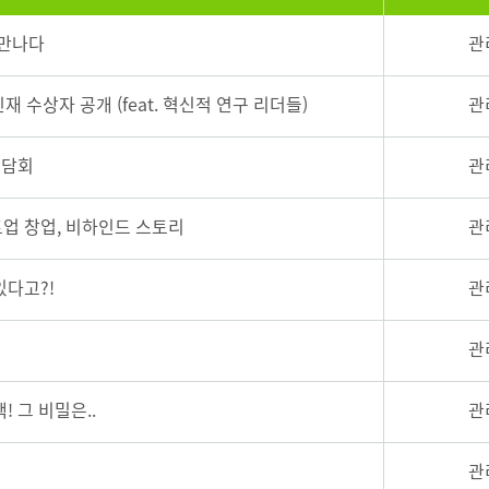
 만나다
관
 수상자 공개 (feat. 혁신적 연구 리더들)
관
간담회
관
업 창업, 비하인드 스토리
관
있다고?!
관
관
 그 비밀은..
관
관