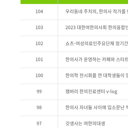
104
우리동네 주치의, 한의사 작가를
103
2023 대한여한의사회 한의융합인재
102
쇼츠-여성의료인주요단체 정기
101
한의사가 운영하는 카페와 스타트
100
한의학 전시회를 연 대학생들이 
99
잼버리 한의진료센터 v-log
98
한의사 자녀들 사이에 입소문난 책!
97
갓생사는 여한의대생