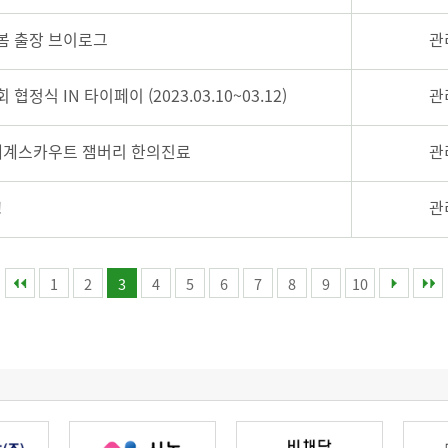
봄 출장 브이로그
관
식 IN 타이페이 (2023.03.10~03.12)
관
세계스카우트 잼버리 한의진료
관
!
관
1
2
3
4
5
6
7
8
9
10