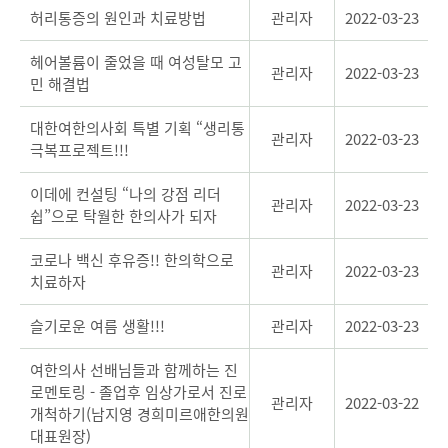
허리통증의 원인과 치료방법
관리자
2022-03-23
헤어볼륨이 줄었을 때 여성탈모 고
관리자
2022-03-23
민 해결법
대한여한의사회 특별 기획 “생리통
관리자
2022-03-23
극복프로젝트!!!
이데에 컨설팅 “나의 강점 리더
관리자
2022-03-23
쉽”으로 탁월한 한의사가 되자
코로나 백신 후유증!! 한의학으로
관리자
2022-03-23
치료하자
슬기로운 여름 생활!!!
관리자
2022-03-23
여한의사 선배님들과 함께하는 진
로멘토링 - 졸업후 임상가로서 진로
관리자
2022-03-22
개척하기(남지영 경희미르애한의원
대표원장)