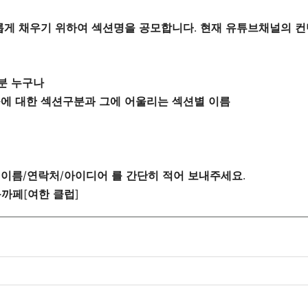
롭게
채우기
위하여
섹션명을
공모합니다
. 
현재
유튜브채널의
컨
분
누구나
들에
대한
섹션구분과
그에
어울리는
섹션별
이름
이름
/
연락처
/
아이디어
를
간단히
적어
보내주세요
.
음까페
[
여한
클럽
]