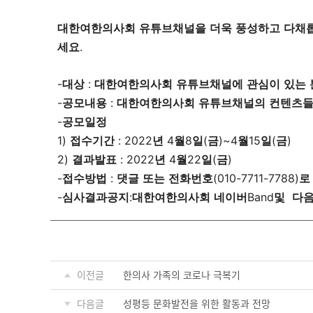
대한여한의사회
유튜브채널을
더욱
풍성하고
다채
세요
. 
-
대상
 : 
대한여한의사회
유튜브채널에
관심이
있는
-
공모내용
 : 
대한여한의사회
유튜브채널의
컨텐츠
-
공모일정
1) 
접수기간
 : 2022
년
 4
월
8
일
(
금
)~4
월
15
일
(
금
)
2) 
결과발표
 : 2022
년
 4
월
22
일
(
금
)
-
접수방법
 : 
댓글
또는
전화번호
(010-7711-7788)
로
-
심사결과공지
:
대한여한의사회
네이버
Band
및
다
이전글
한의사 가족의 코로나 극복기
다음글
성평등 문화발전을 위한 활동과 전망