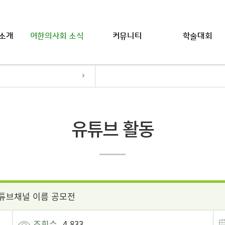
소개
여한의사회 소식
커뮤니티
학술대회
유튜브 활동
튜브채널 이름 공모전
조회수
4,833