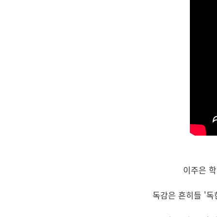
이주은 학
독감은 흔히들 '독